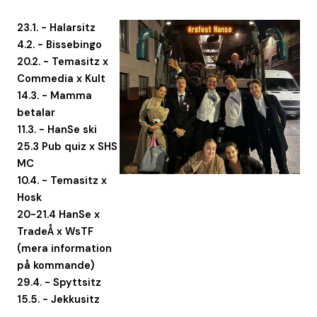
23.1. - Halarsitz
4.2. - Bissebingo
20.2. - Temasitz x
Commedia x Kult
14.3. - Mamma
betalar
11.3. - HanSe ski
25.3 Pub quiz x SHS
MC
10.4. - Temasitz x
Hosk
20-21.4 HanSe x
TradeÅ x WsTF
(mera information
på kommande)
29.4. - Spyttsitz
15.5. - Jekkusitz