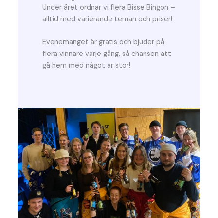
Under året ordnar vi flera Bisse Bingon –
alltid med varierande teman och priser!
Evenemanget är gratis och bjuder på
flera vinnare varje gång, så chansen att
gå hem med något är stor!