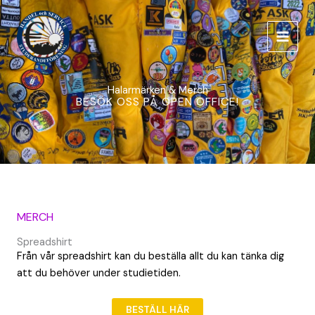
Skip
to
content
Halarmärken & Merch
BESÖK OSS PÅ OPEN OFFICE!
MERCH
Spreadshirt
Från vår spreadshirt kan du beställa allt du kan tänka dig
att du behöver under studietiden.
BESTÄLL HÄR