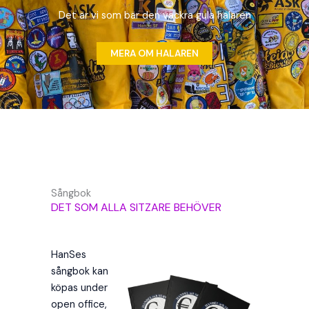
Det är vi som bär den vackra gula halaren
MERA OM HALAREN
Sångbok
DET SOM ALLA SITZARE BEHÖVER
HanSes
sångbok kan
köpas under
open office,